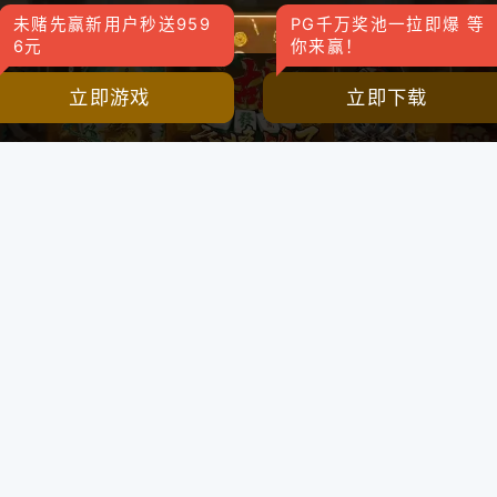
未赌先赢新用户秒送959
PG千万奖池一拉即爆 等
6元
你来赢！
立即游戏
立即下载